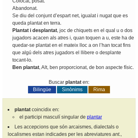
Colocat
,
posat
.
Abandonat
.
Se
diu
del
conjunt
d
’
espart
net
,
igualat
i
nugat
que
es
queda
plantat
en
terra
.
Plantat
i
desplantat
,
joc
de
chiquets
en
el
qual
u
o
dos
jugadors
acacen
als
atres
i
,
quan
toquen
a
u
,
este
ha
de
quedar
-
se
plantat
en
el
mateix
lloc
a
on
l
’
han
tocat
fins
que
algú
dels
atres
jugadors
el
llibere
o
desplante
tocant
-
lo
.
Ben
plantat
,
Alt
,
ben
proporcionat
,
de
bon
aspecte
físic
.
Buscar
plantat
en:
Bilingüe
Sinònims
Rima
plantat
coincidix en:
el participi masculí singular de
plantar
Les accepcions que són arcaismes, dialectals o
localismes estan indicades per les abreviatures
ant.
,