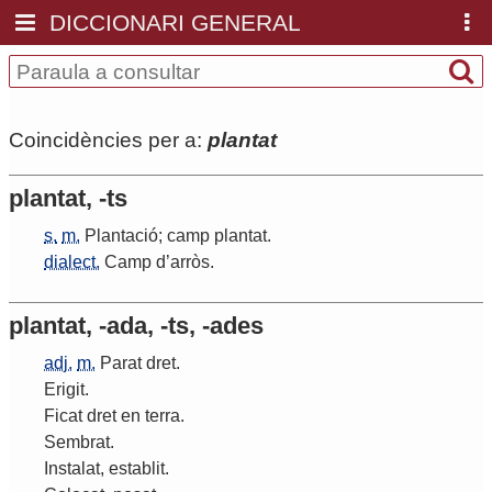
DICCIONARI GENERAL
Coincidències per a:
plantat
plantat, -ts
s.
m.
Plantació
;
camp
plantat
.
dialect.
Camp
d
’
arròs
.
plantat, -ada, -ts, -ades
adj.
m.
Parat
dret
.
Erigit
.
Ficat
dret
en
terra
.
Sembrat
.
Instalat
,
establit
.