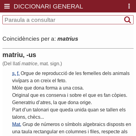
DICCIONARI GENERAL
Coincidències per a:
matrius
matriu, -us
(Del llatí
matrice
, mat. sign.)
s.
f.
Orgue
de
reproducció
de
les
femelles
dels
animals
vivípars
a
on
creix
el
feto
.
Mòle
que
dona
forma
a
una
cosa
.
Original
que
es
conserva
i
sobre
el
que
es
fan
còpies
.
Generatriu
d
’
atres
,
la
que
dona
orige
.
Part
d
’
un
talonari
que
queda
unida
quan
se
tallen
els
talons
,
chècs
...
Mat.
Grup
de
números
o
símbols
algebraics
disposts
en
una
taula
rectangular
en
columnes
i
files
,
respecte
als