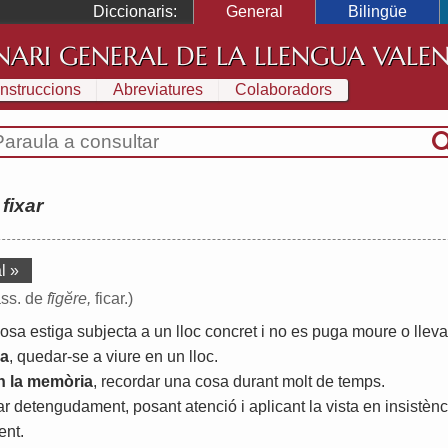
Diccionaris:
General
Bilingüe
NARI GENERAL DE LA LLENGUA VALE
Instruccions
Abreviatures
Colaboradors
:
fixar
l »
pass. de
fīgĕre,
ficar.)
cosa
estiga
subjecta
a
un
lloc
concret
i
no
es
puga
moure
o
lleva
ia
,
quedar
-
se
a
viure
en
un
lloc
.
n
la
memòria
,
recordar
una
cosa
durant
molt
de
temps
.
ar
detengudament
,
posant
atenció
i
aplicant
la
vista
en
insistènc
ent
.