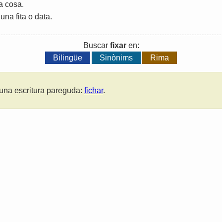
a
cosa
.
una
fita
o
data
.
Buscar
fixar
en:
Bilingüe
Sinònims
Rima
una escritura pareguda:
fichar
.