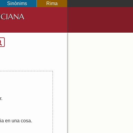
Sinònims
Rima
NCIANA
r
.
ia
en
una
cosa
.