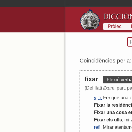
DICCIO
Pròlec
Coincidències per a
fixar
Flexió verba
(Del llatí
fīxum
, part. 
v.
tr.
Fer
que
una
Fixar
la
residènc
Fixar
una
cosa
e
Fixar
els
ulls
,
mir
refl.
Mirar
atentam