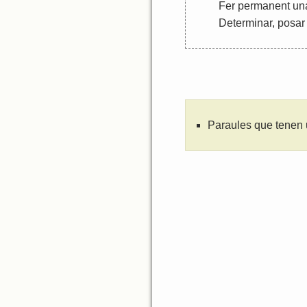
Fer
permanent
un
Determinar
,
posar
Paraules que tenen 