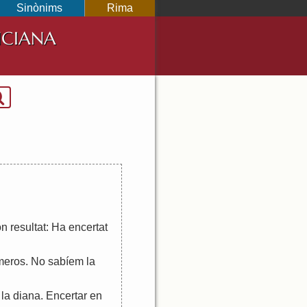
Sinònims
Rima
NCIANA
on
resultat
:
Ha
encertat
meros
.
No
sabíem
la
la
diana
.
Encertar
en