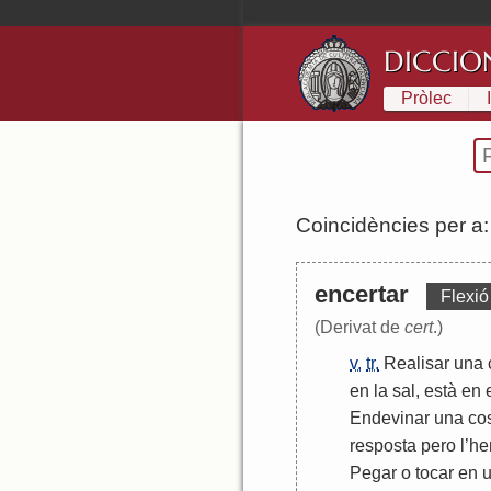
DICCIO
Pròlec
Coincidències per a
encertar
Flexió
(Derivat de
cert
.)
v.
tr.
Realisar
una
en
la
sal
,
està
en
Endevinar
una
co
resposta
pero
l
’
h
Pegar
o
tocar
en