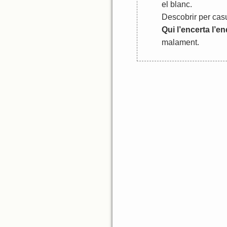
el
blanc
.
Descobrir
per
casu
Qui
l
’
encerta
l
’
en
malament
.