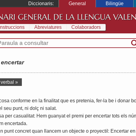
Diccionaris:
General
Bilingüe
NARI GENERAL DE LA LLENGUA VALE
Instruccions
Abreviatures
Colaboradors
:
encertar
 verbal »
cosa
conforme
en
la
finalitat
que
es
pretenia
,
fer
-
la
be
i
donar
b
el
seu
punt
,
ni
dolç
ni
salat
.
sa
per
casualitat
:
Hem
guanyat
el
premi
per
encertar
tots
els
nú
em
encertada
.
un
punt
concret
quan
llancem
un
objecte
o
proyectil
:
Encertar
en