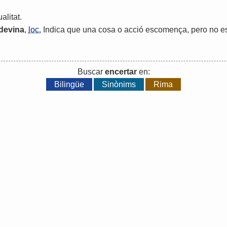
alitat
.
devina
,
loc.
Indica
que
una
cosa
o
acció
escomença
,
pero
no
e
Buscar
encertar
en:
Bilingüe
Sinònims
Rima