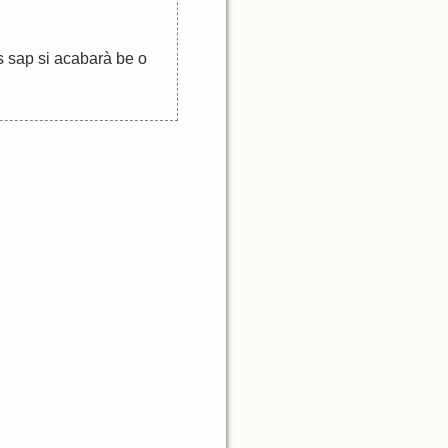
s
sap
si
acabarà
be
o