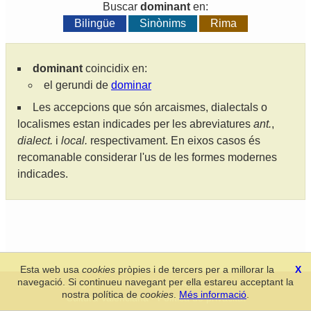
Buscar
dominant
en:
Bilingüe
Sinònims
Rima
dominant
coincidix en:
el gerundi de
dominar
Les accepcions que són arcaismes, dialectals o
localismes estan indicades per les abreviatures
ant.
,
dialect.
i
local.
respectivament. En eixos casos és
recomanable considerar l'us de les formes modernes
indicades.
Esta web usa
cookies
pròpies i de tercers per a millorar la
X
navegació. Si continueu navegant per ella estareu acceptant la
Secció de Llengua i Lliteratura Valencianes
-
Real Acadèmia de
nostra política de
cookies
.
Més informació
.
Cultura Valenciana
-
Política de privacitat