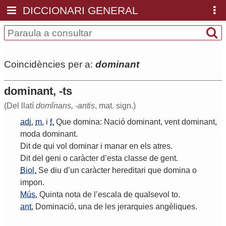
DICCIONARI GENERAL
Coincidències per a:
dominant
dominant, -ts
(Del llatí
domĭnans, -antis
, mat. sign.)
adj.
m.
i
f.
Que
domina
:
Nació
dominant
,
vent
dominant
,
moda
dominant
.
Dit
de
qui
vol
dominar
i
manar
en
els
atres
.
Dit
del
geni
o
caràcter
d
’
esta
classe
de
gent
.
Biol.
Se
diu
d
’
un
caràcter
hereditari
que
domina
o
impon
.
Mús.
Quinta
nota
de
l
’
escala
de
qualsevol
to
.
ant.
Dominació
,
una
de
les
jerarquies
angèliques
.