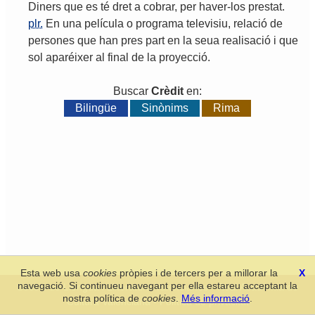
Diners
que
es
té
dret
a
cobrar
,
per
haver
-
los
prestat
.
plr.
En
una
película
o
programa
televisiu
,
relació
de
persones
que
han
pres
part
en
la
seua
realisació
i
que
sol
aparéixer
al
final
de
la
proyecció
.
Buscar
Crèdit
en:
Bilingüe
Sinònims
Rima
Esta web usa
cookies
pròpies i de tercers per a millorar la
X
navegació. Si continueu navegant per ella estareu acceptant la
Secció de Llengua i Lliteratura Valencianes
-
Real Acadèmia de
nostra política de
cookies
.
Més informació
.
Cultura Valenciana
-
Política de privacitat