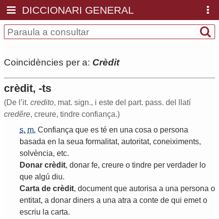
DICCIONARI GENERAL
Coincidències per a:
Crèdit
crèdit, -ts
(De l’it.
credito
, mat. sign., i este del part. pass. del llatí
credĕre
, creure, tindre confiança.)
s.
m.
Confiança
que
es
té
en
una
cosa
o
persona
basada
en
la
seua
formalitat
,
autoritat
,
coneiximents
,
solvència
,
etc
.
Donar
crèdit
,
donar
fe
,
creure
o
tindre
per
verdader
lo
que
algú
diu
.
Carta
de
crèdit
,
document
que
autorisa
a
una
persona
o
entitat
,
a
donar
diners
a
una
atra
a
conte
de
qui
emet
o
escriu
la
carta
.