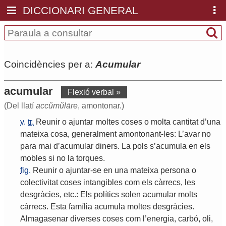
DICCIONARI GENERAL
Coincidències per a:
Acumular
acumular
Flexió verbal »
(Del llatí
accŭmŭlāre
, amontonar.)
v.
tr.
Reunir
o
ajuntar
moltes
coses
o
molta
cantitat
d
’
una
mateixa
cosa
,
generalment
amontonant
-
les
:
L
’
avar
no
para
mai
d
’
acumular
diners
.
La
pols
s
’
acumula
en
els
mobles
si
no
la
torques
.
fig.
Reunir
o
ajuntar
-
se
en
una
mateixa
persona
o
colectivitat
coses
intangibles
com
els
càrrecs
,
les
desgràcies
,
etc
.:
Els
polítics
solen
acumular
molts
càrrecs
.
Esta
família
acumula
moltes
desgràcies
.
Almagasenar
diverses
coses
com
l
’
energia
,
carbó
,
oli
,