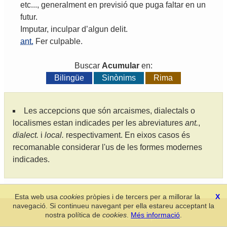
etc
...,
generalment
en
previsió
que
puga
faltar
en
un
futur
.
Imputar
,
inculpar
d
’
algun
delit
.
ant.
Fer
culpable
.
Buscar
Acumular
en:
Bilingüe
Sinònims
Rima
Les accepcions que són arcaismes, dialectals o
localismes estan indicades per les abreviatures
ant.
,
dialect.
i
local.
respectivament. En eixos casos és
recomanable considerar l'us de les formes modernes
indicades.
Esta web usa
cookies
pròpies i de tercers per a millorar la
X
navegació. Si continueu navegant per ella estareu acceptant la
Secció de Llengua i Lliteratura Valencianes
-
Real Acadèmia de
nostra política de
cookies
.
Més informació
.
Cultura Valenciana
-
Política de privacitat