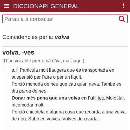
DICCIONARI GENERAL
Coincidències per a:
volva
volva, -ves
(D’un vocable prerromà
ŭlva
, mat. sign.)
s.
f.
Partícula
molt
llaugera
que
és
transportada
en
suspensió
per
l
’
aire
o
per
un
líquit
.
Porció
menuda
de
neu
que
cau
quan
neva
.
També
es
diu
purna
de
neu
.
Donar
més
pena
que
una
volva
en
l
’
ull
,
loc.
Molestar
,
incomodar
molt
.
Porció
chicoteta
d
’
alguna
cosa
que
recorda
a
una
volva
de
neu
:
Sabó
en
volves
.
Volves
de
civada
.