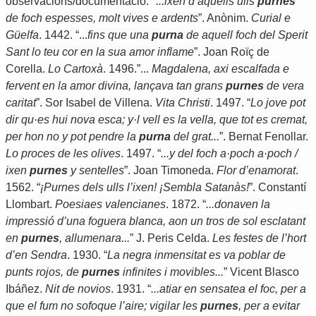
observacions/documentació: "
...ixen d’aquells ulls
purnes
de foch espesses, molt vives e ardents
”. Anònim.
Curial e
Güelfa
. 1442. “...
fins que una
purna
de aquell foch del Sperit
Sant lo teu cor en la sua amor inflame
”. Joan Roïç de
Corella.
Lo Cartoxà
. 1496.”...
Magdalena, axi escalfada e
fervent en la amor divina, lançava tan grans
purnes
de vera
caritat
”. Sor Isabel de Villena.
Vita Christi
. 1497. “
Lo jove pot
dir qu·es hui nova esca; y·l vell es la vella, que tot es cremat,
per hon no y pot pendre la
purna
del grat...
”. Bernat Fenollar.
Lo proces de les olives
. 1497. “
...
y del foch a·poch a·poch /
ixen
purnes
y sentelles
”. Joan Timoneda.
Flor d’enamorat
.
1562. “
¡Purnes
dels ulls l’ixen! ¡Sembla Satanàs!
”. Constantí
Llombart.
Poesiaes valencianes
. 1872. “
...
donaven la
impressió d’una foguera blanca, aon un tros de sol esclatant
en
purnes
, allumenara...
” J. Peris Celda.
Les festes de l’hort
d’en Sendra
. 1930. “
La negra inmensitat es va poblar de
punts rojos, de
purnes
infinites i movibles...
” Vicent Blasco
Ibáñez.
Nit de novios
. 1931. “
...
atiar en sensatea el foc, per a
que el fum no sofoque l’aire; vigilar les
purnes
, per a evitar