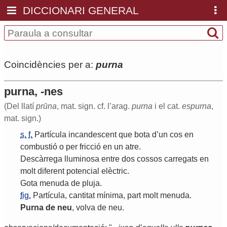
DICCIONARI GENERAL
Coincidències per a:
purna
purna, -nes
(Del llatí
prūna
, mat. sign. cf. l’arag.
purna
i el cat.
espurna
,
mat. sign.)
s.
f.
Partícula
incandescent
que
bota
d
’
un
cos
en
combustió
o
per
fricció
en
un
atre
.
Descàrrega
lluminosa
entre
dos
cossos
carregats
en
molt
diferent
potencial
elèctric
.
Gota
menuda
de
pluja
.
fig.
Partícula
,
cantitat
mínima
,
part
molt
menuda
.
Purna
de
neu
,
volva
de
neu
.