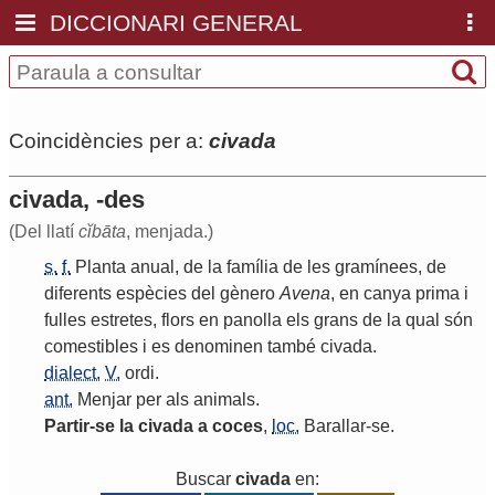
DICCIONARI GENERAL
Coincidències per a:
civada
civada, -des
(Del llatí
cĭbāta
, menjada.)
s.
f.
Planta
anual
,
de
la
família
de
les
gramínees
,
de
diferents
espècies
del
gènero
Avena
,
en
canya
prima
i
fulles
estretes
,
flors
en
panolla
els
grans
de
la
qual
són
comestibles
i
es
denominen
també
civada
.
dialect.
V.
ordi
.
ant.
Menjar
per
als
animals
.
Partir
-
se
la
civada
a
coces
,
loc.
Barallar
-
se
.
Buscar
civada
en: