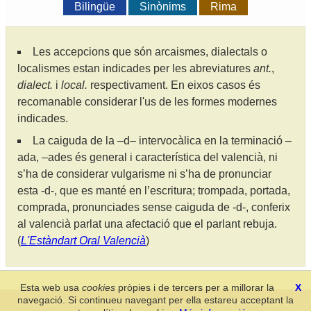
Bilingüe
Sinònims
Rima
Les accepcions que són arcaismes, dialectals o
localismes estan indicades per les abreviatures
ant.
,
dialect.
i
local.
respectivament. En eixos casos és
recomanable considerar l'us de les formes modernes
indicades.
La caiguda de la –d– intervocàlica en la terminació –
ada, –ades és general i característica del valencià, ni
s’ha de considerar vulgarisme ni s’ha de pronunciar
esta -d-, que es manté en l’escritura; trompada, portada,
comprada, pronunciades sense caiguda de -d-, conferix
al valencià parlat una afectació que el parlant rebuja.
(
L'Estàndart Oral Valencià
)
Esta web usa
cookies
pròpies i de tercers per a millorar la
X
navegació. Si continueu navegant per ella estareu acceptant la
Secció de Llengua i Lliteratura Valencianes
-
Real Acadèmia de