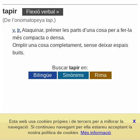
tapir
Flexió verbal »
(De l’onomatopeya
tap
.)
v.
tr.
Ataquinar
,
prémer
les
parts
d
’
una
cosa
per
a
fer
-
la
més
compacta
o
densa
.
Omplir
una
cosa
completament
,
sense
deixar
espais
buits
.
Buscar
tapir
en:
Bilingüe
Sinònims
Rima
Esta web usa
cookies
pròpies i de tercers per a millorar la
X
navegació. Si continueu navegant per ella estareu acceptant la
Secció de Llengua i Lliteratura Valencianes
-
Real Acadèmia de
nostra política de
cookies
.
Més informació
.
Cultura Valenciana
-
Política de privacitat