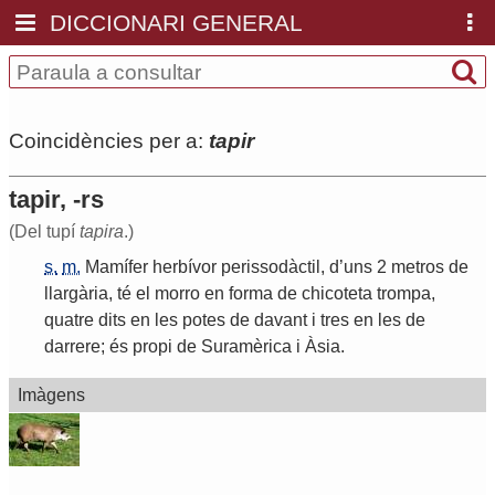
DICCIONARI GENERAL
Coincidències per a:
tapir
tapir, -rs
(Del tupí
tapira
.)
s.
m.
Mamífer
herbívor
perissodàctil
,
d
’
uns
2
metros
de
llargària
,
té
el
morro
en
forma
de
chicoteta
trompa
,
quatre
dits
en
les
potes
de
davant
i
tres
en
les
de
darrere
;
és
propi
de
Suramèrica
i
Àsia
.
Imàgens