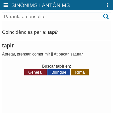
SINÒNIMS I ANTÒNIMS
Coincidències per a:
tapir
tapir
Apretar
,
prensar
,
comprimir
||
Atibacar
,
saturar
Buscar
tapir
en:
General
Bilingüe
Rima