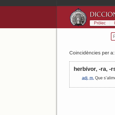
DICCIO
Pròlec
Coincidències per a
herbívor, -ra, -r
adj.
m.
Que
s
’
alim