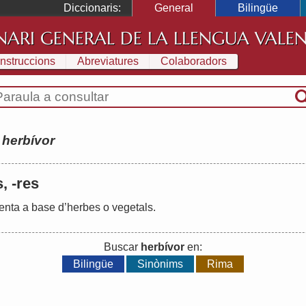
Diccionaris:
General
Bilingüe
NARI GENERAL DE LA LLENGUA VALE
Instruccions
Abreviatures
Colaboradors
:
herbívor
s, -res
enta
a
base
d
’
herbes
o
vegetals
.
Buscar
herbívor
en:
Bilingüe
Sinònims
Rima