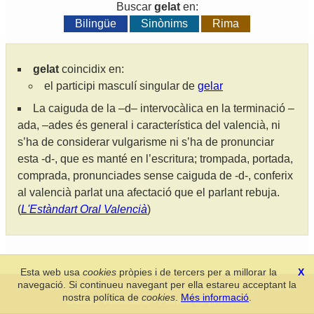
Buscar
gelat
en:
Bilingüe
Sinònims
Rima
gelat
coincidix en:
el participi masculí singular de
gelar
La caiguda de la –d– intervocàlica en la terminació –
ada, –ades és general i característica del valencià, ni
s’ha de considerar vulgarisme ni s’ha de pronunciar
esta -d-, que es manté en l’escritura; trompada, portada,
comprada, pronunciades sense caiguda de -d-, conferix
al valencià parlat una afectació que el parlant rebuja.
(
L'Estàndart Oral Valencià
)
Esta web usa
cookies
pròpies i de tercers per a millorar la
X
navegació. Si continueu navegant per ella estareu acceptant la
Secció de Llengua i Lliteratura Valencianes
-
Real Acadèmia de
nostra política de
cookies
.
Més informació
.
Cultura Valenciana
-
Política de privacitat