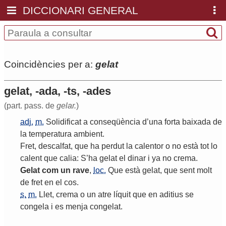
DICCIONARI GENERAL
Coincidències per a:
gelat
gelat, -ada, -ts, -ades
(part. pass. de
gelar.
)
adj.
m.
Solidificat
a
conseqüència
d
’
una
forta
baixada
de
la
temperatura
ambient
.
Fret
,
descalfat
,
que
ha
perdut
la
calentor
o
no
està
tot
lo
calent
que
calia
:
S
’
ha
gelat
el
dinar
i
ya
no
crema
.
Gelat
com
un
rave
,
loc.
Que
està
gelat
,
que
sent
molt
de
fret
en
el
cos
.
s.
m.
Llet
,
crema
o
un
atre
líquit
que
en
aditius
se
congela
i
es
menja
congelat
.