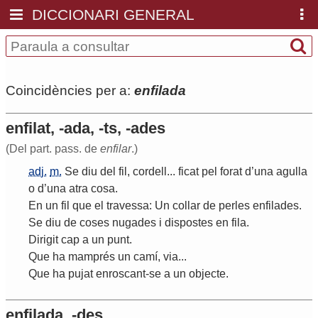
DICCIONARI GENERAL
Coincidències per a:
enfilada
enfilat, -ada, -ts, -ades
(Del part. pass. de
enfilar
.)
adj.
m.
Se
diu
del
fil
,
cordell
...
ficat
pel
forat
d
’
una
agulla
o
d
’
una
atra
cosa
.
En
un
fil
que
el
travessa
:
Un
collar
de
perles
enfilades
.
Se
diu
de
coses
nugades
i
dispostes
en
fila
.
Dirigit
cap
a
un
punt
.
Que
ha
mamprés
un
camí
,
via
...
Que
ha
pujat
enroscant
-
se
a
un
objecte
.
enfilada, -des