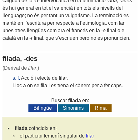
caiguda de la -
d
- intervocàlica en la terminació -
ada
, -
ades
és hui general en tot el valencià i en tots els nivells del
llenguage; no és per tant un vulgarisme. La terminació es
manté en l’escritura per respecte a l’etimologia, com fan
unes atres llengües com ara el francés en la -
e
final o el
català en la -
r
final, que s’escriuen pero no es pronuncien.
filada, -des
(Derivat de
filar
.)
s.
f.
Acció
i
efecte
de
filar
.
Lloc
a
on
se
fila
i
es
trena
el
cànem
per
a
fer
caps
.
Buscar
filada
en:
Bilingüe
Sinònims
Rima
filada
coincidix en:
el participi femení singular de
filar