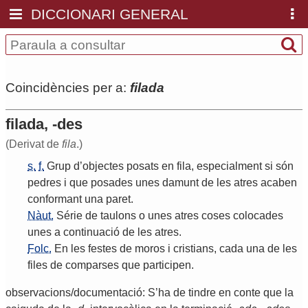
DICCIONARI GENERAL
Coincidències per a:
filada
filada, -des
(Derivat de
fila
.)
s.
f.
Grup
d
’
objectes
posats
en
fila
,
especialment
si
són
pedres
i
que
posades
unes
damunt
de
les
atres
acaben
conformant
una
paret
.
Nàut.
Série
de
taulons
o
unes
atres
coses
colocades
unes
a
continuació
de
les
atres
.
Folc.
En
les
festes
de
moros
i
cristians
,
cada
una
de
les
files
de
comparses
que
participen
.
observacions/documentació: S’ha de tindre en conte que la