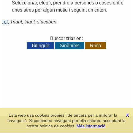
Seleccionar
,
elegir
,
prendre
a
persones
o
coses
entre
unes
atres
per
algun
motiu
i
seguint
un
criteri
.
ref.
Triant, triant, s’acaben.
Buscar
triar
en:
Bilingüe
Sinònims
Rima
Esta web usa
cookies
pròpies i de tercers per a millorar la
X
navegació. Si continueu navegant per ella estareu acceptant la
Secció de Llengua i Lliteratura Valencianes
-
Real Acadèmia de
nostra política de
cookies
.
Més informació
.
Cultura Valenciana
-
Política de privacitat