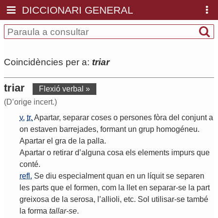
DICCIONARI GENERAL
Coincidències per a:
triar
triar
Flexió verbal »
(D’orige incert.)
v.
tr.
Apartar
,
separar
coses
o
persones
fòra
del
conjunt
a
on
estaven
barrejades
,
formant
un
grup
homogéneu
.
Apartar
el
gra
de
la
palla
.
Apartar
o
retirar
d
’
alguna
cosa
els
elements
impurs
que
conté
.
refl.
Se
diu
especialment
quan
en
un
líquit
se
separen
les
parts
que
el
formen
,
com
la
llet
en
separar
-
se
la
part
greixosa
de
la
serosa
,
l
’
allioli
,
etc
.
Sol
utilisar
-
se
també
la
forma
tallar
-
se
.