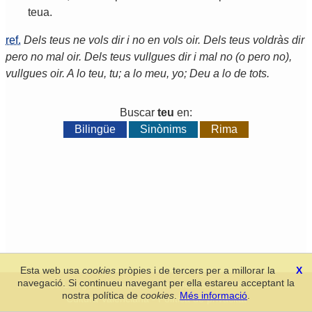
teua
.
ref.
Dels teus ne vols dir i no en vols oir. Dels teus voldràs dir
pero no mal oir. Dels teus vullgues dir i mal no (o pero no),
vullgues oir. A lo teu, tu; a lo meu, yo; Deu a lo de tots.
Buscar
teu
en:
Bilingüe
Sinònims
Rima
Esta web usa
cookies
pròpies i de tercers per a millorar la
X
navegació. Si continueu navegant per ella estareu acceptant la
Secció de Llengua i Lliteratura Valencianes
-
Real Acadèmia de
nostra política de
cookies
.
Més informació
.
Cultura Valenciana
-
Política de privacitat