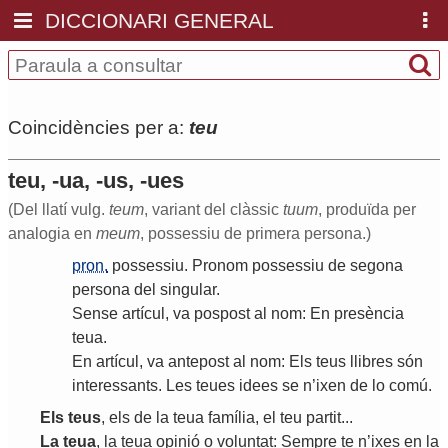
DICCIONARI GENERAL
Coincidències per a:
teu
teu, -ua, -us, -ues
(Del llatí vulg.
teum
, variant del clàssic
tuum
, produïda per
analogia en
meum
, possessiu de primera persona.)
pron.
possessiu
.
Pronom
possessiu
de
segona
persona
del
singular
.
Sense
artícul
,
va
pospost
al
nom
:
En
presència
teua
.
En
artícul
,
va
antepost
al
nom
:
Els
teus
llibres
són
interessants
.
Les
teues
idees
se
n
’
ixen
de
lo
comú
.
Els
teus
,
els
de
la
teua
família
,
el
teu
partit
...
La
teua
,
la
teua
opinió
o
voluntat
:
Sempre
te
n
’
ixes
en
la