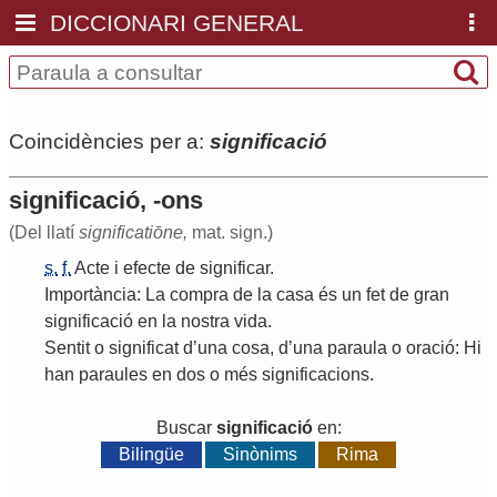
DICCIONARI GENERAL
Coincidències per a:
significació
significació, -ons
(Del llatí
significatiōne,
mat. sign.)
s.
f.
Acte
i
efecte
de
significar
.
Importància
:
La
compra
de
la
casa
és
un
fet
de
gran
significació
en
la
nostra
vida
.
Sentit
o
significat
d
’
una
cosa
,
d
’
una
paraula
o
oració
:
Hi
han
paraules
en
dos
o
més
significacions
.
Buscar
significació
en:
Bilingüe
Sinònims
Rima