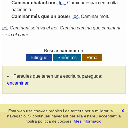
Caminar
chafant
ous
,
loc.
Caminar
espai
i
en
molta
paciència
.
Caminar
més
que
un
bouer
,
loc.
Caminar
molt
.
ref.
Caminant se’n va el fret. Camina camina que caminant
se fa el camí.
Buscar
caminar
en:
Bilingüe
Sinònims
Rima
Paraules que tenen una escritura pareguda:
encaminar
.
Esta web usa
cookies
pròpies i de tercers per a millorar la
X
navegació. Si continueu navegant per ella estareu acceptant la
Secció de Llengua i Lliteratura Valencianes
-
Real Acadèmia de
nostra política de
cookies
.
Més informació
.
Cultura Valenciana
-
Política de privacitat