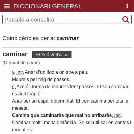
DICCIONARI GENERAL
Coincidències per a:
caminar
caminar
Flexió verbal »
(Derivat de
camí.
)
v.
intr.
Anar
d
’
un
lloc
a
un
atre
a
peu
.
Moure
’
s
per
mig
de
passos
.
s.
Acció
i
forma
de
moure
’
s
fent
passos
.
El
seu
caminar
és
àgil
i
ràpit
.
Anar
per
un
espai
determinat
:
El
tren
camina
per
tota
la
meseta
.
Camina
que
caminaràs
que
mai
no
arribaràs
,
loc.
Caminar
molt
i
molta
distància
.
Se
sol
utilisar
en
contes
i
rondalles
.