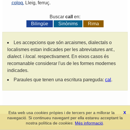
coloq.
Lleig
,
ferruç
.
Buscar
call
en:
Bilingüe
Sinònims
Rima
Les accepcions que són arcaismes, dialectals o
localismes estan indicades per les abreviatures
ant.
,
dialect.
i
local.
respectivament. En eixos casos és
recomanable considerar l'us de les formes modernes
indicades.
Paraules que tenen una escritura pareguda:
cal
.
Esta web usa
cookies
pròpies i de tercers per a millorar la
X
navegació. Si continueu navegant per ella estareu acceptant la
Secció de Llengua i Lliteratura Valencianes
-
Real Acadèmia de
nostra política de
cookies
.
Més informació
.
Cultura Valenciana
-
Política de privacitat