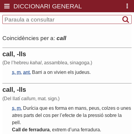
DICCIONARI GENERAL
Coincidències per a:
call
call, -lls
(De l’hebreu
kahal
, assamblea, sinagoga.)
s.
m.
ant.
Barri
a
on
vivien
els
judeus
.
call, -lls
(Del llatí
callum
, mat. sign.)
s.
m.
Durícia
que
es
forma
en
mans
,
peus
,
colzes
o
unes
atres
parts
del
cos
per
l
’
efecte
de
la
pressió
sobre
la
pell
.
Call
de
ferradura
,
extrem
d
’
una
ferradura
.