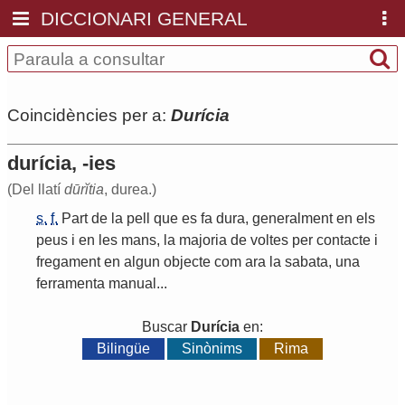
DICCIONARI GENERAL
Coincidències per a:
Durícia
durícia, -ies
(Del llatí
dūrĭtia
, durea.)
s.
f.
Part
de
la
pell
que
es
fa
dura
,
generalment
en
els
peus
i
en
les
mans
,
la
majoria
de
voltes
per
contacte
i
fregament
en
algun
objecte
com
ara
la
sabata
,
una
ferramenta
manual
...
Buscar
Durícia
en:
Bilingüe
Sinònims
Rima