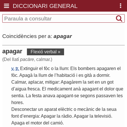
DICCIONARI GENERAL
Coincidències per a:
apagar
apagar
Flexió verbal »
(Del llatí
pacāre
, calmar.)
v.
tr.
Extinguir
el
fòc
o
la
llum
:
Els
bombers
apagaren
el
fòc
.
Apagà
la
llum
de
l
’
habitació
i
es
gità
a
dormir
.
Calmar
,
aplacar
,
mitigar
:
Apagàrem
la
set
en
un
got
d
’
aigua
fresca
.
El
medicament
anà
apagant
el
dolor
que
sentia
.
La
festa
anava
apagant
-
se
segons
passaven
les
hores
.
Desconectar
un
aparat
elèctric
o
mecànic
de
la
seua
font
d
’
energia
:
Apagar
la
ràdio
.
Apagar
la
televisió
.
Apaga
el
motor
del
camió
.