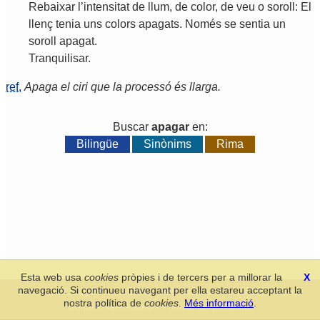
Rebaixar
l
’
intensitat
de
llum
,
de
color
,
de
veu
o
soroll
:
El
llenç
tenia
uns
colors
apagats
.
Només
se
sentia
un
soroll
apagat
.
Tranquilisar
.
ref.
Apaga el ciri que la processó és llarga.
Buscar
apagar
en:
Bilingüe
Sinònims
Rima
Esta web usa
cookies
pròpies i de tercers per a millorar la
X
navegació. Si continueu navegant per ella estareu acceptant la
Secció de Llengua i Lliteratura Valencianes
-
Real Acadèmia de
nostra política de
cookies
.
Més informació
.
Cultura Valenciana
-
Política de privacitat