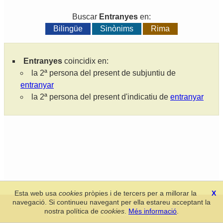
Buscar
Entranyes
en:
Bilingüe
Sinònims
Rima
Entranyes
coincidix en:
la 2ª persona del present de subjuntiu de
entranyar
la 2ª persona del present d'indicatiu de
entranyar
Esta web usa
cookies
pròpies i de tercers per a millorar la
X
navegació. Si continueu navegant per ella estareu acceptant la
Secció de Llengua i Lliteratura Valencianes
-
Real Acadèmia de
nostra política de
cookies
.
Més informació
.
Cultura Valenciana
-
Política de privacitat