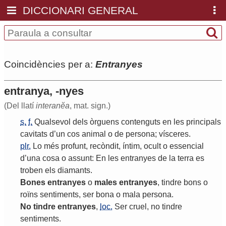
DICCIONARI GENERAL
Coincidències per a:
Entranyes
entranya, -nyes
(Del llatí
interanĕa
, mat. sign.)
s.
f.
Qualsevol
dels
òrguens
contenguts
en
les
principals
cavitats
d
’
un
cos
animal
o
de
persona
;
vísceres
.
plr.
Lo
més
profunt
,
recòndit
,
íntim
,
ocult
o
essencial
d
’
una
cosa
o
assunt
:
En
les
entranyes
de
la
terra
es
troben
els
diamants
.
Bones
entranyes
o
males
entranyes
,
tindre
bons
o
roïns
sentiments
,
ser
bona
o
mala
persona
.
No
tindre
entranyes
,
loc.
Ser
cruel
,
no
tindre
sentiments
.