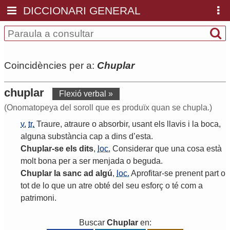
DICCIONARI GENERAL
Coincidències per a:
Chuplar
chuplar
Flexió verbal »
(Onomatopeya del soroll que es produïx quan se chupla.)
v.
tr.
Traure
,
atraure
o
absorbir
,
usant
els
llavis
i
la
boca
,
alguna
substància
cap
a
dins
d
’
esta
.
Chuplar
-
se
els
dits
,
loc.
Considerar
que
una
cosa
està
molt
bona
per
a
ser
menjada
o
beguda
.
Chuplar
la
sanc
ad
algú
,
loc.
Aprofitar
-
se
prenent
part
o
tot
de
lo
que
un
atre
obté
del
seu
esforç
o
té
com
a
patrimoni
.
Buscar
Chuplar
en: