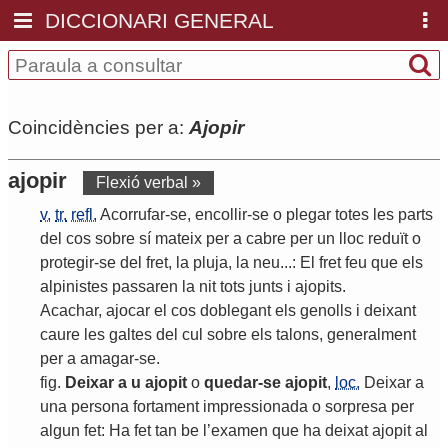
DICCIONARI GENERAL
Coincidències per a:
Ajopir
ajopir
Flexió verbal »
v.
tr.
refl.
Acorrufar
-
se
,
encollir
-
se
o
plegar
totes
les
parts
del
cos
sobre
sí
mateix
per
a
cabre
per
un
lloc
reduït
o
protegir
-
se
del
fret
,
la
pluja
,
la
neu
...:
El
fret
feu
que
els
alpinistes
passaren
la
nit
tots
junts
i
ajopits
.
Acachar
,
ajocar
el
cos
doblegant
els
genolls
i
deixant
caure
les
galtes
del
cul
sobre
els
talons
,
generalment
per
a
amagar
-
se
.
fig
.
Deixar
a
u
ajopit
o
quedar
-
se
ajopit
,
loc.
Deixar
a
una
persona
fortament
impressionada
o
sorpresa
per
algun
fet
:
Ha
fet
tan
be
l
’
examen
que
ha
deixat
ajopit
al