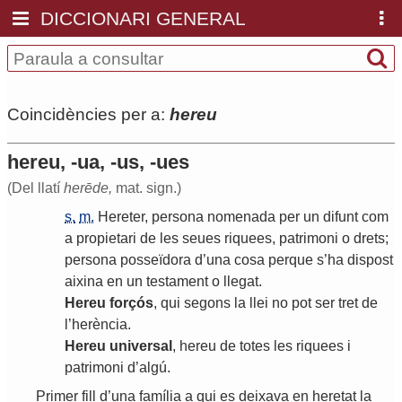
DICCIONARI GENERAL
Coincidències per a:
hereu
hereu, -ua, -us, -ues
(Del llatí
herēde,
mat. sign.)
s.
m.
Hereter
,
persona
nomenada
per
un
difunt
com
a
propietari
de
les
seues
riquees
,
patrimoni
o
drets
;
persona
posseïdora
d
’
una
cosa
perque
s
’
ha
dispost
aixina
en
un
testament
o
llegat
.
Hereu
forçós
,
qui
segons
la
llei
no
pot
ser
tret
de
l
’
herència
.
Hereu
universal
,
hereu
de
totes
les
riquees
i
patrimoni
d
’
algú
.
Primer
fill
d
’
una
família
a
qui
es
deixava
en
heretat
la