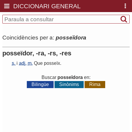
DICCIONARI GENERAL
Coincidències per a:
posseïdora
posseïdor, -ra, -rs, -res
s.
i
adj.
m.
Que
posseïx
.
Buscar
posseïdora
en:
Bilingüe
Sinònims
Rima