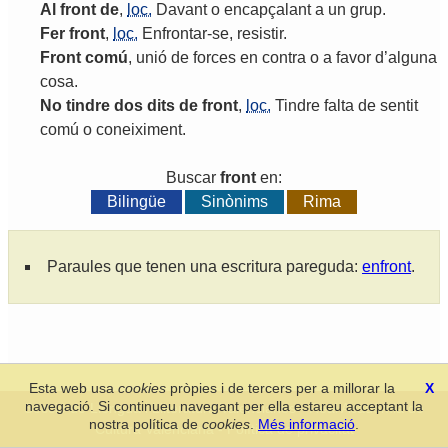
Al
front
de
,
loc.
Davant
o
encapçalant
a
un
grup
.
Fer
front
,
loc.
Enfrontar
-
se
,
resistir
.
Front
comú
,
unió
de
forces
en
contra
o
a
favor
d
’
alguna
cosa
.
No
tindre
dos
dits
de
front
,
loc.
Tindre
falta
de
sentit
comú
o
coneiximent
.
Buscar
front
en:
Bilingüe
Sinònims
Rima
Paraules que tenen una escritura pareguda:
enfront
.
Esta web usa
cookies
pròpies i de tercers per a millorar la
X
navegació. Si continueu navegant per ella estareu acceptant la
Secció de Llengua i Lliteratura Valencianes
-
Real Acadèmia de
nostra política de
cookies
.
Més informació
.
Cultura Valenciana
-
Política de privacitat