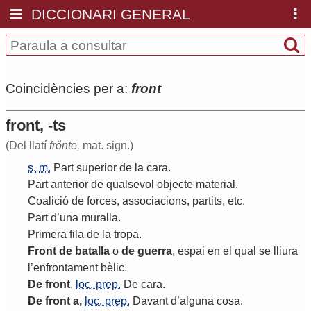
DICCIONARI GENERAL
Coincidències per a:
front
front, -ts
(Del llatí
frŏnte,
mat. sign.)
s.
m.
Part
superior
de
la
cara
.
Part
anterior
de
qualsevol
objecte
material
.
Coalició
de
forces
,
associacions
,
partits
,
etc
.
Part
d
’
una
muralla
.
Primera
fila
de
la
tropa
.
Front
de
batalla
o
de
guerra
,
espai
en
el
qual
se
lliura
l
’
enfrontament
bèlic
.
De
front
,
loc. prep.
De
cara
.
De
front
a
,
loc. prep.
Davant
d
’
alguna
cosa
.