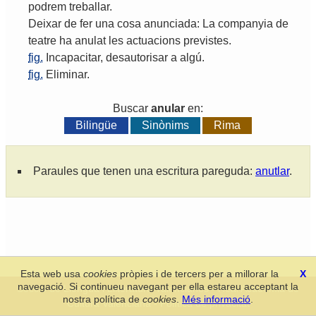
podrem
treballar
.
Deixar
de
fer
una
cosa
anunciada
:
La
companyia
de
teatre
ha
anulat
les
actuacions
previstes
.
fig.
Incapacitar
,
desautorisar
a
algú
.
fig.
Eliminar
.
Buscar
anular
en:
Bilingüe
Sinònims
Rima
Paraules que tenen una escritura pareguda:
anutlar
.
Esta web usa
cookies
pròpies i de tercers per a millorar la
X
navegació. Si continueu navegant per ella estareu acceptant la
Secció de Llengua i Lliteratura Valencianes
-
Real Acadèmia de
nostra política de
cookies
.
Més informació
.
Cultura Valenciana
-
Política de privacitat