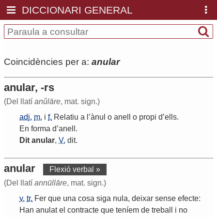
DICCIONARI GENERAL
Coincidències per a:
anular
anular, -rs
(Del llatí
anŭlāre
, mat. sign.)
adj.
m.
i
f.
Relatiu
a
l
’
ànul
o
anell
o
propi
d
’
ells
.
En
forma
d
’
anell
.
Dit
anular
,
V.
dit
.
anular
Flexió verbal »
(Del llatí
annūllāre
, mat. sign.)
v.
tr.
Fer
que
una
cosa
siga
nula
,
deixar
sense
efecte
:
Han
anulat
el
contracte
que
teníem
de
treball
i
no