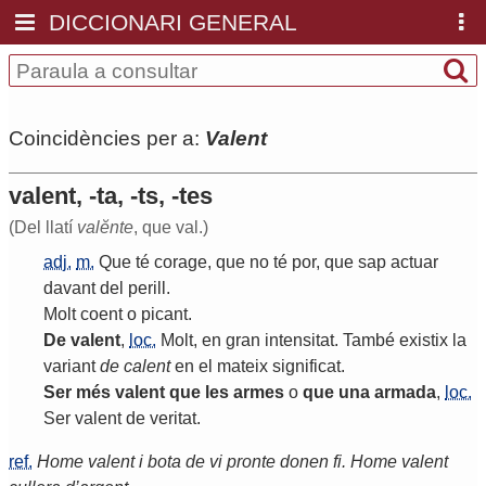
DICCIONARI GENERAL
Coincidències per a:
Valent
valent, -ta, -ts, -tes
(Del llatí
valĕnte
, que val.)
adj.
m.
Que
té
corage
,
que
no
té
por
,
que
sap
actuar
davant
del
perill
.
Molt
coent
o
picant
.
De
valent
,
loc.
Molt
,
en
gran
intensitat
.
També
existix
la
variant
de
calent
en
el
mateix
significat
.
Ser
més
valent
que
les
armes
o
que
una
armada
,
loc.
Ser
valent
de
veritat
.
ref.
Home valent i bota de vi pronte donen fi. Home valent