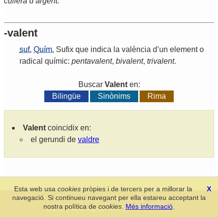
cullera d’argent.
-valent
suf.
Quím.
Sufix
que
indica
la
valència
d
’
un
element
o
radical
químic
:
pentavalent
,
bivalent
,
trivalent
.
Buscar
Valent
en:
Bilingüe
Sinònims
Rima
Valent
coincidix en:
el gerundi de
valdre
Esta web usa
cookies
pròpies i de tercers per a millorar la
X
navegació. Si continueu navegant per ella estareu acceptant la
Secció de Llengua i Lliteratura Valencianes
-
Real Acadèmia de
nostra política de
cookies
.
Més informació
.
Cultura Valenciana
-
Política de privacitat