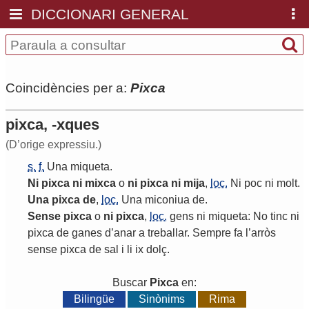
DICCIONARI GENERAL
Coincidències per a:
Pixca
pixca, -xques
(D’orige expressiu.)
s.
f.
Una
miqueta
.
Ni
pixca
ni
mixca
o
ni
pixca
ni
mija
,
loc.
Ni
poc
ni
molt
.
Una
pixca
de
,
loc.
Una
miconiua
de
.
Sense
pixca
o
ni
pixca
,
loc.
gens
ni
miqueta
:
No
tinc
ni
pixca
de
ganes
d
’
anar
a
treballar
.
Sempre
fa
l
’
arròs
sense
pixca
de
sal
i
li
ix
dolç
.
Buscar
Pixca
en:
Bilingüe
Sinònims
Rima