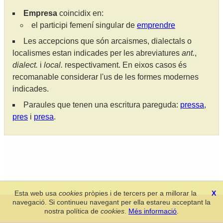
Empresa
coincidix en:
el participi femení singular de
emprendre
Les accepcions que són arcaismes, dialectals o
localismes estan indicades per les abreviatures
ant.
,
dialect.
i
local.
respectivament. En eixos casos és
recomanable considerar l'us de les formes modernes
indicades.
Paraules que tenen una escritura pareguda:
pressa
,
pres
i
presa
.
Esta web usa
cookies
pròpies i de tercers per a millorar la
X
navegació. Si continueu navegant per ella estareu acceptant la
Secció de Llengua i Lliteratura Valencianes
-
Real Acadèmia de
nostra política de
cookies
.
Més informació
.
Cultura Valenciana
-
Política de privacitat