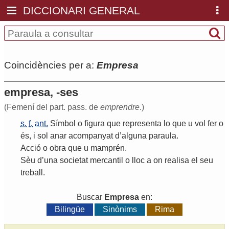
DICCIONARI GENERAL
Coincidències per a:
Empresa
empresa, -ses
(Femení del part. pass. de
emprendre
.)
s.
f.
ant.
Símbol
o
figura
que
representa
lo
que
u
vol
fer
o
és
,
i
sol
anar
acompanyat
d
’
alguna
paraula
.
Acció
o
obra
que
u
mamprén
.
Sèu
d
’
una
societat
mercantil
o
lloc
a
on
realisa
el
seu
treball
.
Buscar
Empresa
en:
Bilingüe
Sinònims
Rima