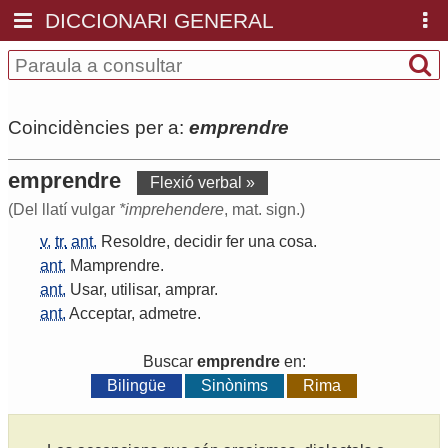
DICCIONARI GENERAL
Coincidències per a:
emprendre
emprendre
Flexió verbal »
(Del llatí vulgar
*imprehendere
, mat. sign.)
v.
tr.
ant.
Resoldre
,
decidir
fer
una
cosa
.
ant.
Mamprendre
.
ant.
Usar
,
utilisar
,
amprar
.
ant.
Acceptar
,
admetre
.
Buscar
emprendre
en:
Bilingüe
Sinònims
Rima