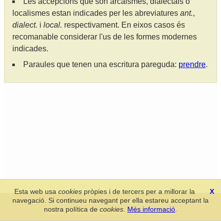
Les accepcions que són arcaismes, dialectals o
localismes estan indicades per les abreviatures
ant.
,
dialect.
i
local.
respectivament. En eixos casos és
recomanable considerar l'us de les formes modernes
indicades.
Paraules que tenen una escritura pareguda:
prendre
.
Esta web usa
cookies
pròpies i de tercers per a millorar la
X
navegació. Si continueu navegant per ella estareu acceptant la
Secció de Llengua i Lliteratura Valencianes
-
Real Acadèmia de
nostra política de
cookies
.
Més informació
.
Cultura Valenciana
-
Política de privacitat