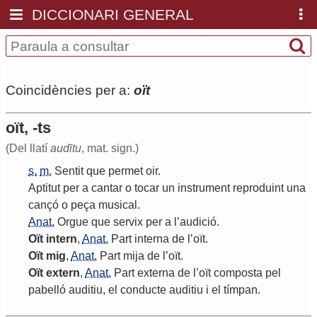
DICCIONARI GENERAL
Coincidències per a:
oït
oït, -ts
(Del llatí
audītu
, mat. sign.)
s.
m.
Sentit
que
permet
oir
.
Aptitut
per
a
cantar
o
tocar
un
instrument
reproduint
una
cançó
o
peça
musical
.
Anat.
Orgue
que
servix
per
a
l
’
audició
.
Oït
intern
,
Anat.
Part
interna
de
l
’
oït
.
Oït
mig
,
Anat.
Part
mija
de
l
’
oït
.
Oït
extern
,
Anat.
Part
externa
de
l
’
oït
composta
pel
pabelló
auditiu
,
el
conducte
auditiu
i
el
tímpan
.