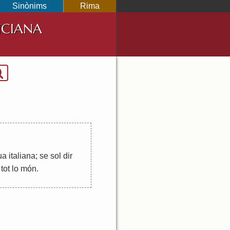
Sinònims
Rima
NCIANA
ua
italiana
;
se
sol
dir
tot
lo
món
.