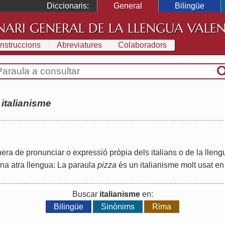
Diccionaris:
General
Bilingüe
NARI GENERAL DE LA LLENGUA VALE
Instruccions
Abreviatures
Colaboradors
:
italianisme
era
de
pronunciar
o
expressió
pròpia
dels
italians
o
de
la
lleng
na
atra
llengua
:
La
paraula
pizza
és
un
italianisme
molt
usat
en
Buscar
italianisme
en:
Bilingüe
Sinònims
Rima