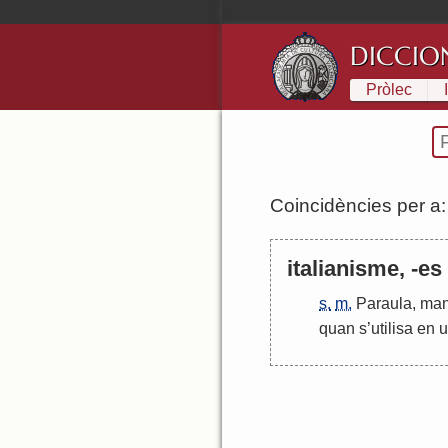
DICCIO
Pròlec
Coincidències per a
italianisme, -es
s.
m.
Paraula
,
man
quan
s
’
utilisa
en
u