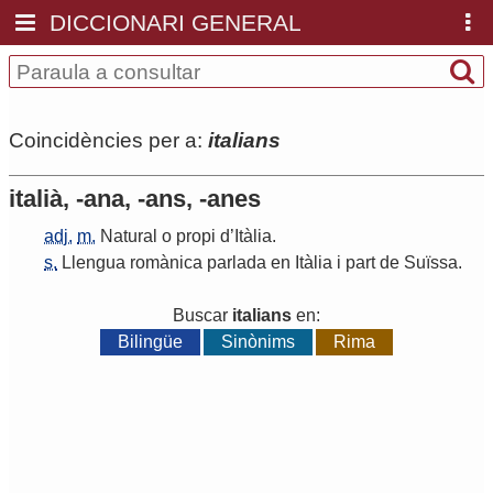
DICCIONARI GENERAL
Coincidències per a:
italians
italià, -ana, -ans, -anes
adj.
m.
Natural
o
propi
d
’
Itàlia
.
s.
Llengua
romànica
parlada
en
Itàlia
i
part
de
Suïssa
.
Buscar
italians
en:
Bilingüe
Sinònims
Rima