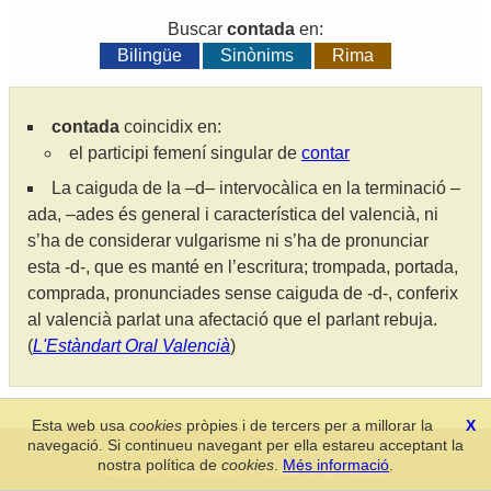
Buscar
contada
en:
Bilingüe
Sinònims
Rima
contada
coincidix en:
el participi femení singular de
contar
La caiguda de la –d– intervocàlica en la terminació –
ada, –ades és general i característica del valencià, ni
s’ha de considerar vulgarisme ni s’ha de pronunciar
esta -d-, que es manté en l’escritura; trompada, portada,
comprada, pronunciades sense caiguda de -d-, conferix
al valencià parlat una afectació que el parlant rebuja.
(
L'Estàndart Oral Valencià
)
Esta web usa
cookies
pròpies i de tercers per a millorar la
X
navegació. Si continueu navegant per ella estareu acceptant la
Secció de Llengua i Lliteratura Valencianes
-
Real Acadèmia de
nostra política de
cookies
.
Més informació
.
Cultura Valenciana
-
Política de privacitat