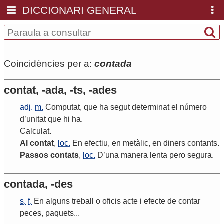
DICCIONARI GENERAL
Coincidències per a:
contada
contat, -ada, -ts, -ades
adj.
m.
Computat
,
que
ha
segut
determinat
el
número
d
’
unitat
que
hi
ha
.
Calculat
.
Al
contat
,
loc.
En
efectiu
,
en
metàlic
,
en
diners
contants
.
Passos
contats
,
loc.
D
’
una
manera
lenta
pero
segura
.
contada, -des
s.
f.
En
alguns
treball
o
oficis
acte
i
efecte
de
contar
peces
,
paquets
...