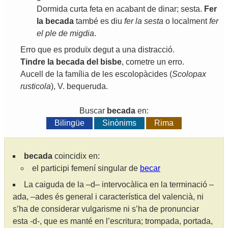
Dormida
curta
feta
en
acabant
de
dinar
;
sesta
.
Fer
la
becada
també
es
diu
fer
la
sesta
o
localment
fer
el
ple
de
migdia
.
Erro
que
es
produïx
degut
a
una
distracció
.
Tindre
la
becada
del
bisbe
,
cometre
un
erro
.
Aucell
de
la
família
de
les
escolopàcides
(
Scolopax
rusticola
),
V
.
bequeruda
.
Buscar
becada
en:
Bilingüe
Sinònims
Rima
becada
coincidix en:
el participi femení singular de
becar
La caiguda de la –d– intervocàlica en la terminació –
ada, –ades és general i característica del valencià, ni
s’ha de considerar vulgarisme ni s’ha de pronunciar
esta -d-, que es manté en l’escritura; trompada, portada,