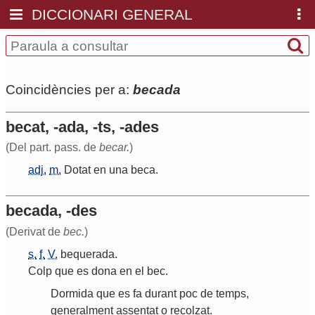
DICCIONARI GENERAL
Coincidències per a:
becada
becat, -ada, -ts, -ades
(Del part. pass. de
becar.
)
adj.
m.
Dotat
en
una
beca
.
becada, -des
(Derivat de
bec.
)
s.
f.
V.
bequerada
.
Colp
que
es
dona
en
el
bec
.
Dormida
que
es
fa
durant
poc
de
temps
,
generalment
assentat
o
recolzat
.