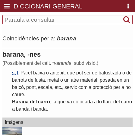
DICCIONARI GENERAL
Coincidències per a:
barana
barana, -nes
(Possiblement del cèlt. *
varanda
, subdivisió.)
s.
f.
Paret
baixa
o
antepit
,
que
pot
ser
de
balustrada
o
de
barrots
de
fusta
,
metal
o
un
atre
material
;
posada
en
un
balcó
,
pont
,
escala
,
etc
.,
servix
com
a
protecció
per
a
no
caure
.
Barana
del
carro
,
la
que
va
colocada
a
lo
llarc
del
carro
a
banda
i
banda
.
Imàgens