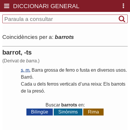
DICCIONARI GENERAL
Coincidències per a:
barrots
barrot, -ts
(Derivat de
barra
.)
s.
m.
Barra
grossa
de
ferro
o
fusta
en
diversos
usos
.
Barró
.
Cada
u
dels
ferros
verticals
d
’
una
reixa
:
Els
barrots
de
la
presó
.
Buscar
barrots
en:
Bilingüe
Sinònims
Rima