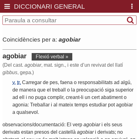
DICCIONARI GENERAL
Coincidències per a:
agobiar
agobiar
Flexió verbal »
(Del cast.
agobiar
, mat. sign., i este d’un revivat del llatí
gibbus
, gepa.)
v.
tr.
Carregar
de
pes
,
faena
o
responsabilitats
ad
algú
,
de
manera
que
el
treball
o
la
preocupació
siga
superior
ad
ell
i
no
puga
complir
,
creant
-
li
un
cert
abatiment
o
agonia
:
Treballar
i
al
mateix
temps
estudiar
pot
agobiar
a
qualsevol
.
observacions/documentació: El verp
agobiar
i els seus
derivats estan presos del castellà
agobiar
i derivats; no