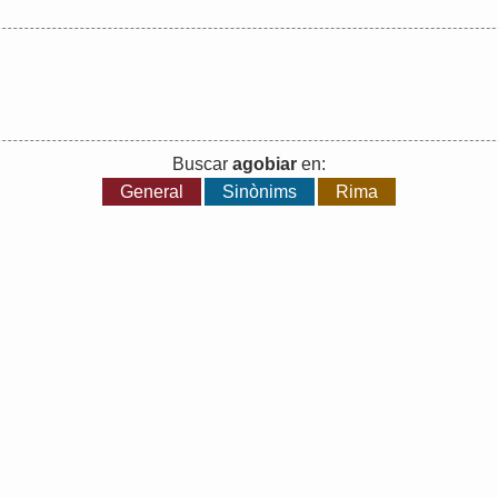
Buscar
agobiar
en:
General
Sinònims
Rima