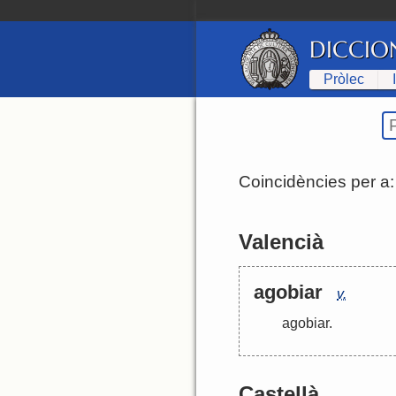
DICCIO
Pròlec
Coincidències per a
Valencià
agobiar
v.
agobiar
.
Castellà