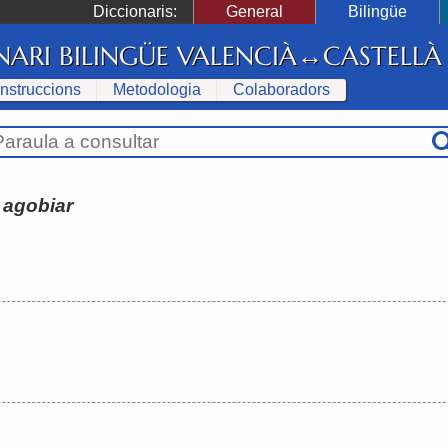
Diccionaris:
General
Bilingüe
NARI BILINGÜE VALENCIÀ↔CASTELLÀ
Instruccions
Metodologia
Colaboradors
:
agobiar