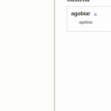
agobiar
v.
agobiar
.