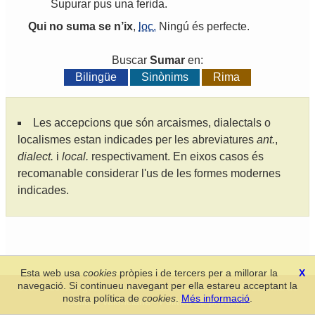
Supurar
pus
una
ferida
.
Qui
no
suma
se
n
’
ix
,
loc.
Ningú
és
perfecte
.
Buscar
Sumar
en:
Bilingüe
Sinònims
Rima
Les accepcions que són arcaismes, dialectals o
localismes estan indicades per les abreviatures
ant.
,
dialect.
i
local.
respectivament. En eixos casos és
recomanable considerar l'us de les formes modernes
indicades.
Esta web usa
cookies
pròpies i de tercers per a millorar la
X
navegació. Si continueu navegant per ella estareu acceptant la
Secció de Llengua i Lliteratura Valencianes
-
Real Acadèmia de
nostra política de
cookies
.
Més informació
.
Cultura Valenciana
-
Política de privacitat