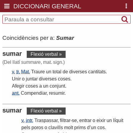
DICCIONARI GENERAL
Coincidències per a:
Sumar
sumar
Flexió verbal »
(Del llatí
summare
, mat. sign.)
v.
tr.
Mat.
Traure
un
total
de
diverses
cantitats
.
Unir
o
juntar
diverses
coses
.
Afegir
coses
a
un
conjunt
.
ant.
Compendiar
,
resumir
.
sumar
Flexió verbal »
v.
intr.
Traspassar
,
filtrar
-
se
,
entrar
o
eixir
un
líquit
pels
poros
o
clavills
molt
prims
d
’
un
cos
.