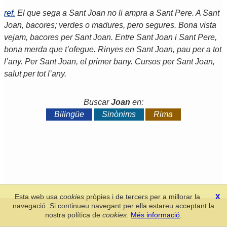
ref.
El que sega a Sant Joan no li ampra a Sant Pere. A Sant
Joan, bacores; verdes o madures, pero segures. Bona vista
vejam, bacores per Sant Joan. Entre Sant Joan i Sant Pere,
bona merda que t’ofegue. Rinyes en Sant Joan, pau per a tot
l’any. Per Sant Joan, el primer bany. Cursos per Sant Joan,
salut per tot l’any.
Buscar
Joan
en:
Bilingüe
Sinònims
Rima
Esta web usa
cookies
pròpies i de tercers per a millorar la
X
navegació. Si continueu navegant per ella estareu acceptant la
Secció de Llengua i Lliteratura Valencianes
-
Real Acadèmia de
nostra política de
cookies
.
Més informació
.
Cultura Valenciana
-
Política de privacitat