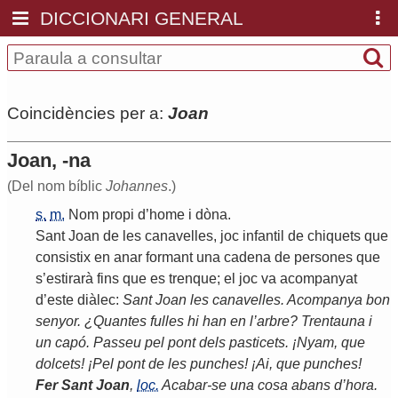
DICCIONARI GENERAL
Coincidències per a:
Joan
Joan, -na
(Del nom bíblic
Johannes
.)
s.
m.
Nom
propi
d
’
home
i
dòna
.
Sant
Joan
de
les
canavelles
,
joc
infantil
de
chiquets
que
consistix
en
anar
formant
una
cadena
de
persones
que
s
’
estirarà
fins
que
es
trenque
;
el
joc
va
acompanyat
d
’
este
diàlec
:
Sant
Joan
les
canavelles
.
Acompanya
bon
senyor
. ¿
Quantes
fulles
hi
han
en
l
’
arbre
?
Trentauna
i
un
capó
.
Passeu
pel
pont
dels
pasticets
. ¡
Nyam
,
que
dolcets
! ¡
Pel
pont
de
les
punches
! ¡
Ai
,
que
punches
!
Fer
Sant
Joan
,
loc.
Acabar
-
se
una
cosa
abans
d
’
hora
.