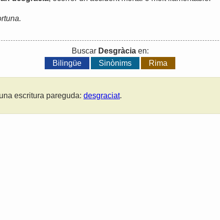
ortuna.
Buscar
Desgràcia
en:
Bilingüe
Sinònims
Rima
una escritura pareguda:
desgraciat
.