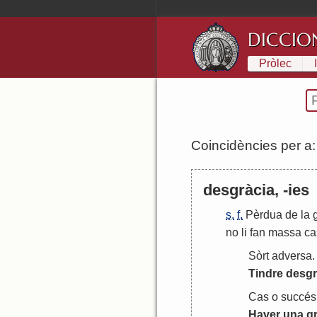
DICCIO
Pròlec
Coincidències per a
desgràcia, -ies
s.
f.
Pèrdua
de
la
no
li
fan
massa
ca
Sòrt
adversa
.
Tindre
desgr
Cas
o
succés
Haver
una
g