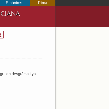
Sinònims
Rima
NCIANA
igut
en
desgràcia
i
ya