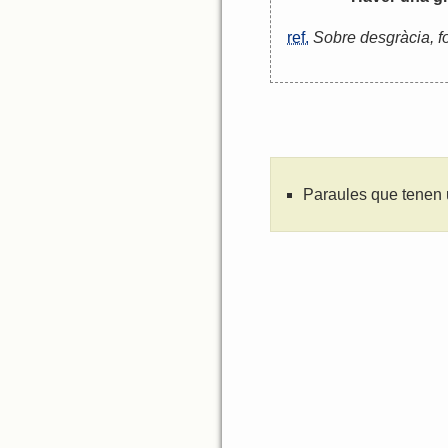
ref.
Sobre desgràcia, f
Paraules que tenen 