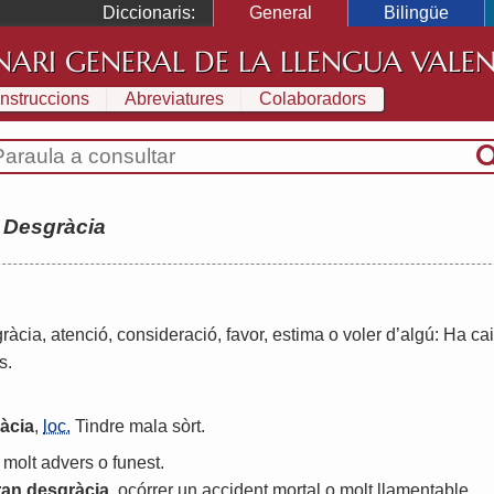
Diccionaris:
General
Bilingüe
NARI GENERAL DE LA LLENGUA VALE
Instruccions
Abreviatures
Colaboradors
:
Desgràcia
gràcia
,
atenció
,
consideració
,
favor
,
estima
o
voler
d
’
algú
:
Ha
ca
s
.
àcia
,
loc.
Tindre
mala
sòrt
.
molt
advers
o
funest
.
ran
desgràcia
,
ocórrer
un
accident
mortal
o
molt
llamentable
.