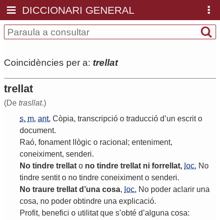
DICCIONARI GENERAL
Coincidències per a:
trellat
trellat
(De
trasllat
.)
s.
m.
ant.
Còpia
,
transcripció
o
traducció
d
’
un
escrit
o
document
.
Raó
,
fonament
llògic
o
racional
;
enteniment
,
coneiximent
,
senderi
.
No
tindre
trellat
o
no
tindre
trellat
ni
forrellat
,
loc.
No
tindre
sentit
o
no
tindre
coneiximent
o
senderi
.
No
traure
trellat
d
’
una
cosa
,
loc.
No
poder
aclarir
una
cosa
,
no
poder
obtindre
una
explicació
.
Profit
,
benefici
o
utilitat
que
s
’
obté
d
’
alguna
cosa
: