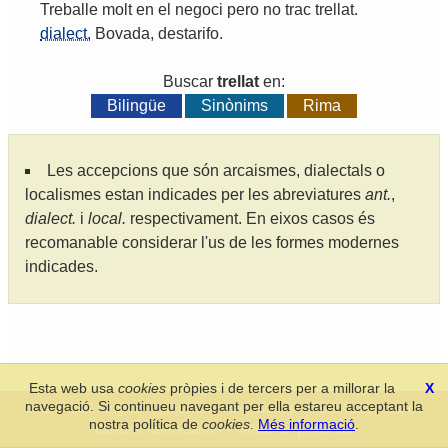
Treballe
molt
en
el
negoci
pero
no
trac
trellat
.
dialect.
Bovada
,
destarifo
.
Buscar
trellat
en:
Bilingüe
Sinònims
Rima
Les accepcions que són arcaismes, dialectals o
localismes estan indicades per les abreviatures
ant.
,
dialect.
i
local.
respectivament. En eixos casos és
recomanable considerar l'us de les formes modernes
indicades.
Esta web usa
cookies
pròpies i de tercers per a millorar la
X
navegació. Si continueu navegant per ella estareu acceptant la
Secció de Llengua i Lliteratura Valencianes
-
Real Acadèmia de
nostra política de
cookies
.
Més informació
.
Cultura Valenciana
-
Política de privacitat