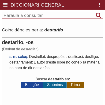
DICCIONARI GENERAL
Coincidències per a:
destarifo
destarifo, -os
(Derivat de
destarifat
.)
s.
m.
coloq.
Destrellat
,
despropòsit
,
desficaci
,
deslligo
,
destarifament
:
L
’
autor
d
’
este
llibre
no
coneix
la
matèria
i
no
para
de
dir
destarifos
.
Buscar
destarifo
en:
Bilingüe
Sinònims
Rima