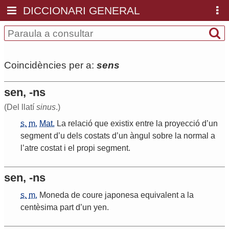
DICCIONARI GENERAL
Coincidències per a:
sens
sen, -ns
(Del llatí
sinus
.)
s.
m.
Mat.
La
relació
que
existix
entre
la
proyecció
d
’
un
segment
d
’
u
dels
costats
d
’
un
àngul
sobre
la
normal
a
l
’
atre
costat
i
el
propi
segment
.
sen, -ns
s.
m.
Moneda
de
coure
japonesa
equivalent
a
la
centèsima
part
d
’
un
yen
.