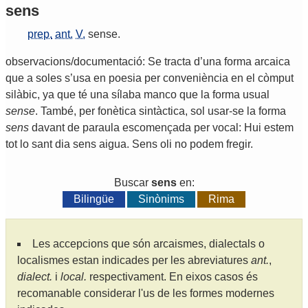
sens
prep.
ant.
V.
sense
.
observacions/documentació: Se tracta d’una forma arcaica
que a soles s’usa en poesia per conveniència en el còmput
silàbic, ya que té una sílaba manco que la forma usual
sense
. També, per fonètica sintàctica, sol usar-se la forma
sens
davant de paraula escomençada per vocal: Hui estem
tot lo sant dia sens aigua. Sens oli no podem fregir.
Buscar
sens
en:
Bilingüe
Sinònims
Rima
Les accepcions que són arcaismes, dialectals o
localismes estan indicades per les abreviatures
ant.
,
dialect.
i
local.
respectivament. En eixos casos és
recomanable considerar l'us de les formes modernes