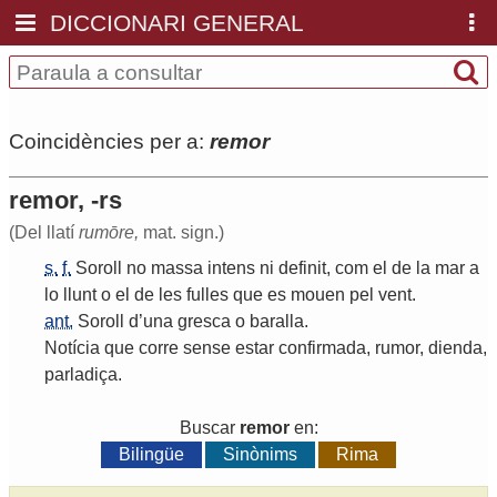
DICCIONARI GENERAL
Coincidències per a:
remor
remor, -rs
(Del llatí
rumōre,
mat. sign.)
s.
f.
Soroll
no
massa
intens
ni
definit
,
com
el
de
la
mar
a
lo
llunt
o
el
de
les
fulles
que
es
mouen
pel
vent
.
ant.
Soroll
d
’
una
gresca
o
baralla
.
Notícia
que
corre
sense
estar
confirmada
,
rumor
,
dienda
,
parladiça
.
Buscar
remor
en:
Bilingüe
Sinònims
Rima