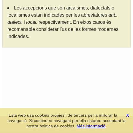
Les accepcions que són arcaismes, dialectals o
localismes estan indicades per les abreviatures
ant.
,
dialect.
i
local.
respectivament. En eixos casos és
recomanable considerar l'us de les formes modernes
indicades.
Esta web usa
cookies
pròpies i de tercers per a millorar la
X
navegació. Si continueu navegant per ella estareu acceptant la
Secció de Llengua i Lliteratura Valencianes
-
Real Acadèmia de
nostra política de
cookies
.
Més informació
.
Cultura Valenciana
-
Política de privacitat